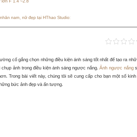
lớn F 1.4 ~2.8
 nhân nam, nữ đẹp tại HThao Studio:
hường cố gắng chọn những điều kiện ánh sáng tốt nhất để tạo ra nh
ải chụp ảnh trong điều kiện ánh sáng ngược nắng.
Ảnh ngược nắng
s
hơn. Trong bài viết này, chúng tôi sẽ cung cấp cho bạn một số ki
những bức ảnh đẹp và ấn tượng.