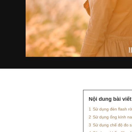
Nội dung bài viết
1
Sử dụng đèn flash r
2
Sử dụng ống kính na
3
Sử dụng chế độ đo s