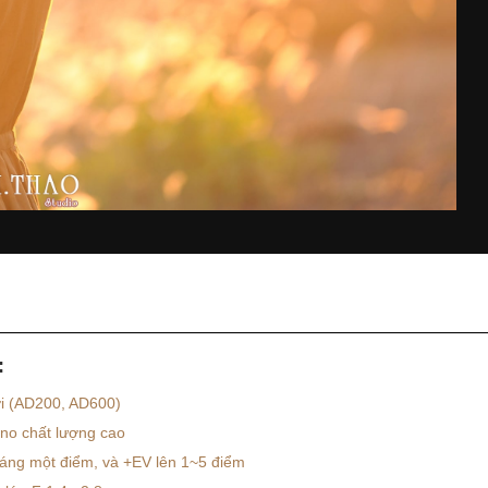
:
ời (AD200, AD600)
no chất lượng cao
áng một điểm, và +EV lên 1~5 điểm