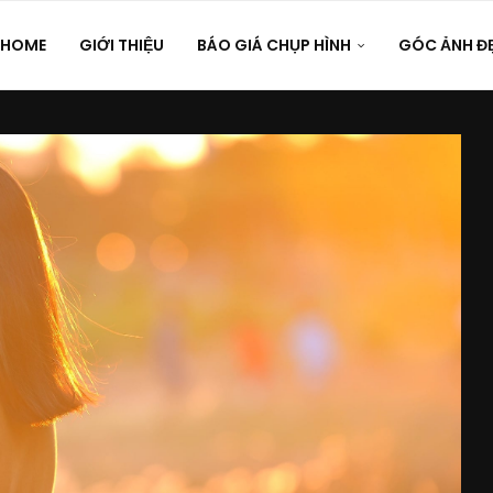
HOME
GIỚI THIỆU
BÁO GIÁ CHỤP HÌNH
GÓC ẢNH Đ