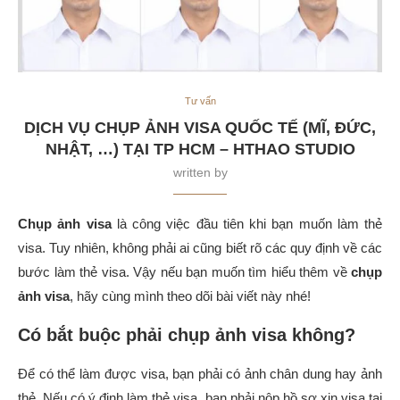
Tư vấn
DỊCH VỤ CHỤP ẢNH VISA QUỐC TẾ (MĨ, ĐỨC,
NHẬT, …) TẠI TP HCM – HTHAO STUDIO
written by
Chụp ảnh visa
là công việc đầu tiên khi bạn muốn làm thẻ
visa. Tuy nhiên, không phải ai cũng biết rõ các quy định về các
bước làm thẻ visa. Vậy nếu bạn muốn tìm hiểu thêm về
chụp
ảnh visa
, hãy cùng mình theo dõi bài viết này nhé!
Có bắt buộc phải chụp ảnh visa không?
Để có thể làm được visa, bạn phải có ảnh chân dung hay ảnh
thẻ. Nếu có ý định làm thẻ visa, bạn phải nộp hồ sơ xin visa tại