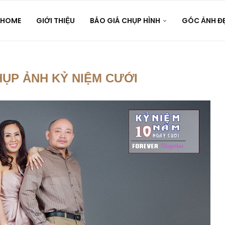
HOME
GIỚI THIỆU
BÁO GIÁ CHỤP HÌNH
GÓC ẢNH Đ
ỤP ẢNH KỶ NIỆM CƯỚI