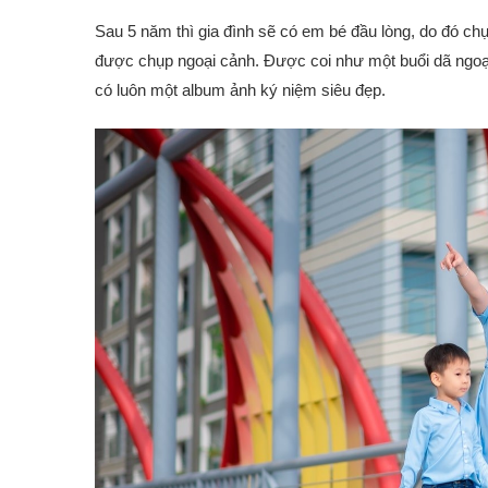
Sau 5 năm thì gia đình sẽ có em bé đầu lòng, do đó ch
được chụp ngoại cảnh. Được coi như một buổi dã ngoại
có luôn một album ảnh ký niệm siêu đẹp.