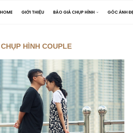
HOME
GIỚI THIỆU
BÁO GIÁ CHỤP HÌNH
GÓC ẢNH Đ
 CHỤP HÌNH COUPLE