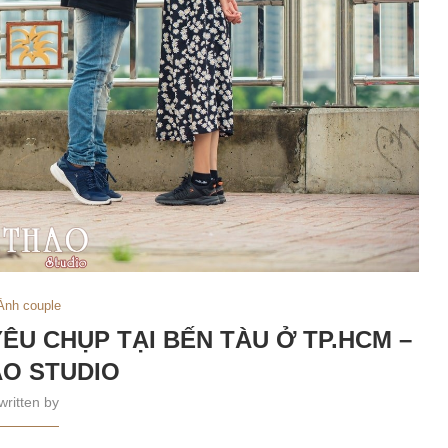
Ảnh couple
ÊU CHỤP TẠI BẾN TÀU Ở TP.HCM –
O STUDIO
written by