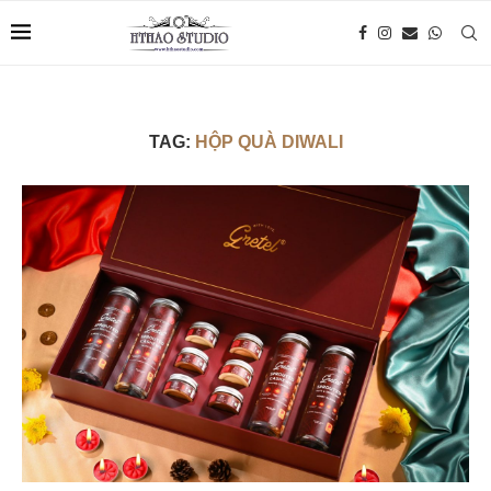
TAG:
HỘP QUÀ DIWALI