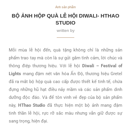
Ảnh sản phẩm
BỘ ẢNH HỘP QUÀ LỄ HỘI DIWALI- HTHAO
STUDIO
written by
Mỗi mùa lễ hội đến, quà tặng không chỉ là những sản
phẩm trao tay mà còn là sự gửi gắm tình cảm, lời chúc và
thông điệp thương hiệu. Với lễ hội
Diwali – Festival of
Lights
mang đậm nét văn hóa Ấn Độ, thương hiệu Gretel
đã ra mắt bộ hộp quà cao cấp được thiết kế tinh tế, chứa
đựng những hũ hạt điều nảy mầm và các sản phẩm dinh
dưỡng độc đáo. Và để tôn vinh vẻ đẹp của bộ sản phẩm
này,
HThao Studio
đã thực hiện một bộ ảnh mang đậm
tinh thần lễ hội, rực rỡ sắc màu nhưng vẫn giữ được sự
sang trọng, hiện đại.