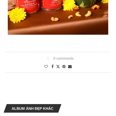
0 comments
ALBUM ẢNH ĐẸP KHÁC