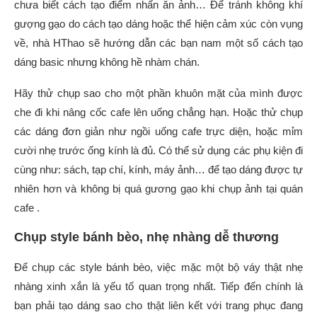
chưa biết cách tạo điểm nhấn ăn ảnh… Để tránh không khí
gượng gạo do cách tạo dáng hoặc thể hiện cảm xúc còn vụng
về, nhà HThao sẽ hướng dẫn các bạn nam một số cách tạo
dáng basic nhưng không hề nhàm chán.
Hãy thử chụp sao cho một phần khuôn mặt của mình được
che đi khi nâng cốc cafe lên uống chẳng hạn. Hoặc thử chụp
các dáng đơn giản như ngồi uống cafe trực diện, hoặc mỉm
cười nhẹ trước ống kính là đủ. Có thể sử dụng các phụ kiện đi
cùng như: sách, tạp chí, kính, máy ảnh… để tạo dáng được tự
nhiên hơn và không bị quá gương gạo khi chụp ảnh tại quán
cafe .
Chụp style bánh bèo, nhẹ nhàng dễ thương
Để chụp các style bánh bèo, việc mặc một bộ váy thật nhẹ
nhàng xinh xắn là yếu tố quan trọng nhất. Tiếp đến chính là
bạn phải tạo dáng sao cho thật liên kết với trang phục đang