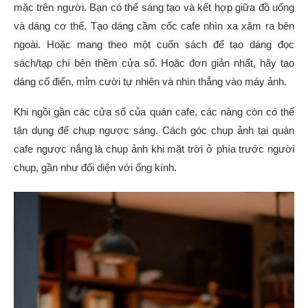
mặc trên người. Bạn có thể sáng tạo và kết hợp giữa đồ uống
và dáng cơ thể. Tạo dáng cầm cốc cafe nhìn xa xăm ra bên
ngoài. Hoặc mang theo một cuốn sách để tạo dáng đọc
sách/tạp chí bên thềm cửa sổ. Hoặc đơn giản nhất, hãy tạo
dáng cổ điển, mỉm cười tự nhiên và nhìn thẳng vào máy ảnh.
Khi ngồi gần các cửa sổ của quán cafe, các nàng còn có thể
tận dụng để chụp ngược sáng. Cách góc chụp ảnh tại quán
cafe ngược nắng là chụp ảnh khi mặt trời ở phía trước người
chụp, gần như đối diện với ống kính.