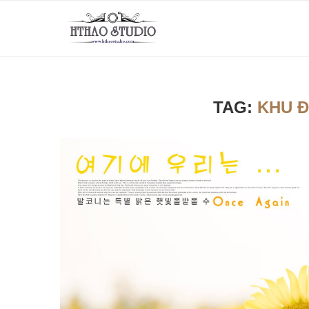
TAG:
KHU Đ