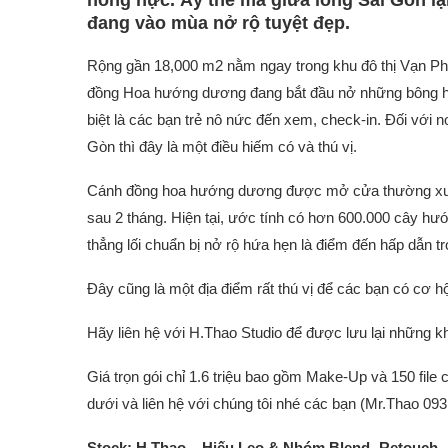
nóng nực. Ấy thế mà giữa lòng Sài Gòn l
đang vào mùa nở rộ tuyệt đẹp.
Rộng gần 18,000 m2 nằm ngay trong khu đô thị Vạn 
đồng Hoa hướng dương đang bắt đầu nở những bông h
biệt là các bạn trẻ nô nức đến xem, check-in. Đối với 
Gòn thì đây là một điều hiếm có và thú vị.
Cánh đồng hoa hướng dương được mở cửa thường xuyê
sau 2 tháng. Hiện tại, ước tính có hơn 600.000 cây hư
thẳng lối chuẩn bị nở rộ hứa hẹn là điểm đến hấp dẫn tro
Đây cũng là một địa điểm rất thú vị để các bạn có cơ hộ
Hãy liên hệ với H.Thao Studio để được lưu lại những 
Giá trọn gói chỉ 1.6 triệu bao gồm Make-Up và 150 file
dưới và liên hệ với chúng tôi nhé các bạn (Mr.Thao 09
Stock: H.Thao – Hiếu Leo & Nhóm Blend- Retouch