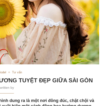
odel
Tư vấn
ƠNG TUYỆT ĐẸP GIỮA SÀI GÒN
written by
hình dung ra là một nơi đông đúc, chật chội và