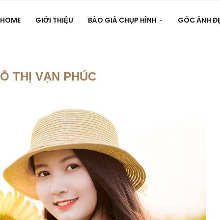
HOME
GIỚI THIỆU
BÁO GIÁ CHỤP HÌNH
GÓC ẢNH Đ
Ô THỊ VẠN PHÚC