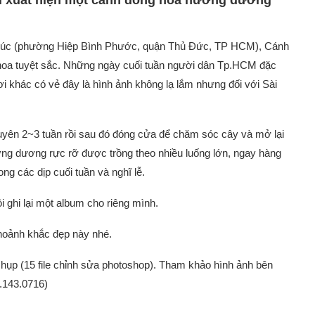
ại xuất hiện một cánh đồng hoa hướng dương
Phúc (phường Hiệp Bình Phước, quận Thủ Đức, TP HCM), Cánh
oa tuyệt sắc. Những ngày cuối tuần người dân Tp.HCM đặc
nơi khác có vẻ đây là hình ảnh không lạ lắm nhưng đối với Sài
n 2~3 tuần rồi sau đó đóng cửa để chăm sóc cây và mở lại
ớng dương rực rỡ được trồng theo nhiều luống lớn, ngay hàng
ng các dịp cuối tuần và nghĩ lễ.
i ghi lại một album cho riêng mình.
khoảnh khắc đẹp này nhé.
 chụp (15 file chỉnh sửa photoshop). Tham khảo hình ảnh bên
3.143.0716)