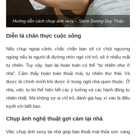
Hướng dẫn cách chụp ảnh sexy – Stock Dương Duy Thảo
Diễn tả chân thực cuộc sống
Nếu chụp ngoại cảnh, chắc chắn bạn sẽ có chút ngượng
ngùng nếu bị người đi đường nhìn ngó chỉ trỏ, sẽ ít nhiều mất
tự nhiên. Tuy vậy, bạn lại hoàn toàn có thể “tự nhiên như ở
nhà”. Cảm thấy hoàn toàn thoải mái, tự nhiên thư thái. Và
được là chính mình khi được ở trong ngôi nhà quen thuộc. Ở
nhà, việc tự tin thể hiện hết các ý tưởng và các hành động tự
nhiên nhất. Mà không sợ ai chỉ trỏ, đánh giá hay xì xào là điều
tuyệt vời biết bao.
Chụp ảnh nghệ thuật gợi cảm tại nhà
Việc chụp ảnh sexy tại nhà giúp bạn thoải mái thỏa sức sáng