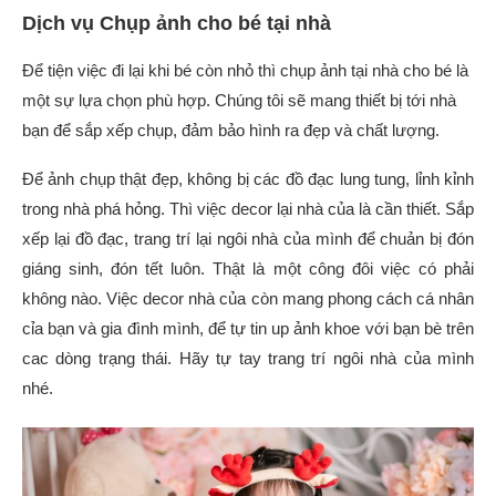
Dịch vụ Chụp ảnh cho bé tại nhà
Để tiện việc đi lại khi bé còn nhỏ thì chụp ảnh tại nhà cho bé là
một sự lựa chọn phù hợp. Chúng tôi sẽ mang thiết bị tới nhà
bạn để sắp xếp chụp, đảm bảo hình ra đẹp và chất lượng.
Để ảnh chụp thật đẹp, không bị các đồ đạc lung tung, lỉnh kỉnh
trong nhà phá hỏng. Thì việc decor lại nhà của là cần thiết. Sắp
xếp lại đồ đạc, trang trí lại ngôi nhà của mình để chuản bị đón
giáng sinh, đón tết luôn. Thật là một công đôi việc có phải
không nào. Việc decor nhà của còn mang phong cách cá nhân
cỉa bạn và gia đình mình, để tự tin up ảnh khoe với bạn bè trên
cac dòng trạng thái. Hãy tự tay trang trí ngôi nhà của mình
nhé.