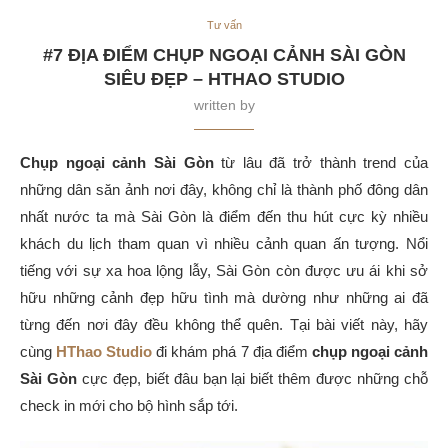
Tư vấn
#7 ĐỊA ĐIỂM CHỤP NGOẠI CẢNH SÀI GÒN
SIÊU ĐẸP – HTHAO STUDIO
written by
Chụp ngoại cảnh Sài Gòn
từ lâu đã trở thành trend của
những dân săn ảnh nơi đây, không chỉ là thành phố đông dân
nhất nước ta mà Sài Gòn là điểm đến thu hút cực kỳ nhiều
khách du lịch tham quan vì nhiều cảnh quan ấn tượng. Nổi
tiếng với sự xa hoa lộng lẫy, Sài Gòn còn được ưu ái khi sở
hữu những cảnh đẹp hữu tình mà dường như những ai đã
từng đến nơi đây đều không thể quên. Tại bài viết này, hãy
cùng
HThao Studio
đi khám phá 7 địa điểm
chụp ngoại cảnh
Sài Gòn
cực đẹp, biết đâu bạn lại biết thêm được những chỗ
check in mới cho bộ hình sắp tới.