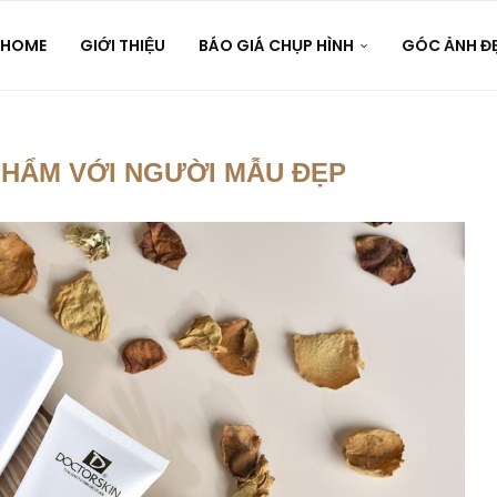
HOME
GIỚI THIỆU
BÁO GIÁ CHỤP HÌNH
GÓC ẢNH Đ
PHẨM VỚI NGƯỜI MẪU ĐẸP