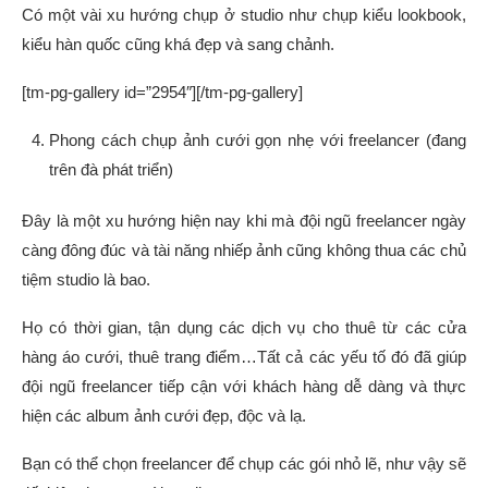
Có một vài xu hướng chụp ở studio như chụp kiểu lookbook,
kiểu hàn quốc cũng khá đẹp và sang chảnh.
[tm-pg-gallery id=”2954″][/tm-pg-gallery]
Phong cách chụp ảnh cưới gọn nhẹ với freelancer (đang
trên đà phát triển)
Đây là một xu hướng hiện nay khi mà đội ngũ freelancer ngày
càng đông đúc và tài năng nhiếp ảnh cũng không thua các chủ
tiệm studio là bao.
Họ có thời gian, tận dụng các dịch vụ cho thuê từ các cửa
hàng áo cưới, thuê trang điểm…Tất cả các yếu tố đó đã giúp
đội ngũ freelancer tiếp cận với khách hàng dễ dàng và thực
hiện các album ảnh cưới đẹp, độc và lạ.
Bạn có thể chọn freelancer để chụp các gói nhỏ lẽ, như vậy sẽ