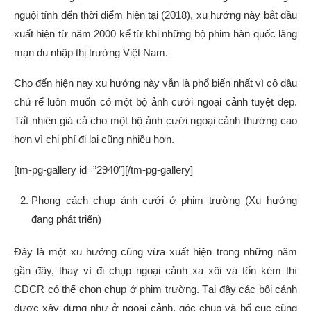
nguội tính đến thời điểm hiện tại (2018), xu hướng này bắt đầu
xuất hiện từ năm 2000 kể từ khi những bộ phim hàn quốc lãng
mạn du nhập thị trường Việt Nam.
Cho đến hiện nay xu hướng này vẫn là phổ biến nhất vì cô dâu
chú rể luôn muốn có một bộ ảnh cưới ngoại cảnh tuyệt đẹp.
Tất nhiên giá cả cho một bộ ảnh cưới ngoại cảnh thường cao
hơn vì chi phí đi lại cũng nhiều hơn.
[tm-pg-gallery id=”2940″][/tm-pg-gallery]
Phong cách chụp ảnh cưới ở phim trường (Xu hướng
đang phát triển)
Đây là một xu hướng cũng vừa xuất hiện trong những năm
gần đây, thay vì đi chụp ngoại cảnh xa xôi và tốn kém thì
CDCR có thể chọn chụp ở phim trường. Tại đây các bối cảnh
được xây dựng như ở ngoại cảnh, góc chụp và bố cục cũng