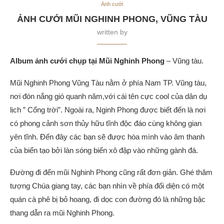
Ảnh cưới
ẢNH CƯỚI MŨI NGHINH PHONG, VŨNG TÀU
written by
Album ảnh cưới chụp tại Mũi Nghinh Phong
– Vũng tàu.
Mũi Nghinh Phong Vũng Tàu nằm ở phía Nam TP. Vũng tàu,
nơi đón nắng gió quanh năm,với cái tên cực cool của dân dụ
lịch ” Cổng trời”. Ngoài ra, Nginh Phong được biết đến là nơi
có phong cảnh sơn thủy hữu tĩnh độc đáo cùng không gian
yên tĩnh. Đến đây các bạn sẽ được hòa mình vào âm thanh
của biển tạo bởi làn sóng biển xô đập vào những gành đá.
Đường đi đến mũi Nghinh Phong cũng rất đơn giản. Ghé thăm
tượng Chúa giang tay, các bạn nhìn về phía đối diện có một
quán cà phê bị bỏ hoang, đi dọc con đường đó là những bậc
thang dẫn ra mũi Nghinh Phong.