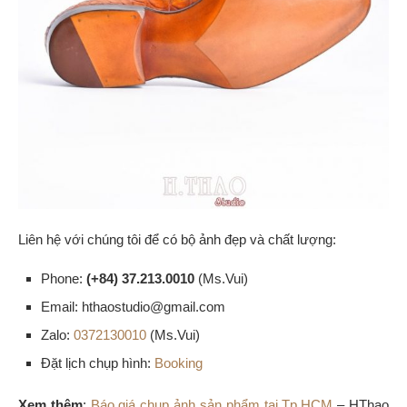
Liên hệ với chúng tôi để có bộ ảnh đẹp và chất lượng:
Phone:
(+84) 37.213.0010
(Ms.Vui)
Email: hthaostudio@gmail.com
Zalo:
0372130010
(Ms.Vui)
Đặt lịch chụp hình:
Booking
Xem thêm
:
Báo giá chụp ảnh sản phẩm tại Tp.HCM
– HThao