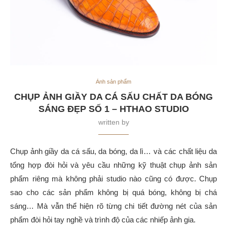
Ảnh sản phẩm
CHỤP ẢNH GIẦY DA CÁ SẤU CHẤT DA BÓNG
SÁNG ĐẸP SỐ 1 – HTHAO STUDIO
written by
Chụp ảnh giầy da cá sấu, da bóng, da lì… và các chất liệu da
tổng hợp đòi hỏi và yêu cầu những kỹ thuật chụp ảnh sản
phẩm riêng mà không phải studio nào cũng có được. Chụp
sao cho các sản phẩm không bị quá bóng, không bị chá
sáng… Mà vẫn thể hiện rõ từng chi tiết đường nét của sản
phẩm đòi hỏi tay nghề và trình độ của các nhiếp ảnh gia.