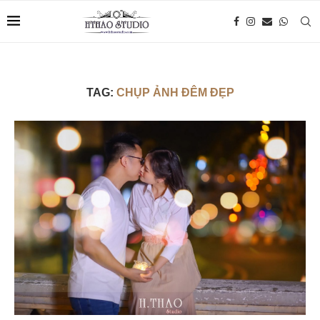
TAG:
CHỤP ẢNH ĐÊM ĐẸP