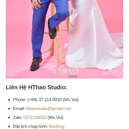
Liên Hệ HThao Studio:
Phone: (+84) 37.213.0010 (Ms.Vui)
Email:
hthaostudio@gmail.com
Zalo:
0372130010
(Ms.Vui)
Đặt lịch chụp hình:
Booking