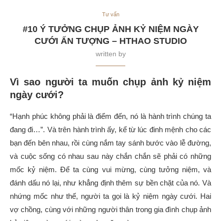
Tư vấn
#10 Ý TƯỞNG CHỤP ẢNH KỶ NIỆM NGÀY
CƯỚI ẤN TƯỢNG – HTHAO STUDIO
written by
Vì sao người ta muốn chụp ảnh kỷ niệm
ngày cưới?
“Hạnh phúc không phải là điểm đến, nó là hành trình chúng ta
đang đi…”. Và trên hành trình ấy, kể từ lúc đinh mệnh cho các
bạn đến bên nhau, rồi cùng nắm tay sánh bước vào lễ đường,
và cuộc sống có nhau sau này chắn chắn sẽ phải có những
mốc kỷ niệm. Để ta cùng vui mừng, cùng tưởng niệm, và
đánh dấu nó lại, như khẳng định thêm sự bền chặt của nó. Và
nhứng mốc như thế, người ta gọi là kỷ niệm ngày cưới. Hai
vợ chồng, cùng với những người thân trong gia đình chụp ảnh