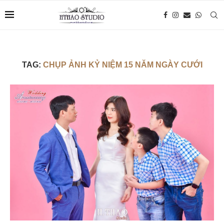
TAG:
CHỤP ẢNH KỶ NIỆM 15 NĂM NGÀY CƯỚI