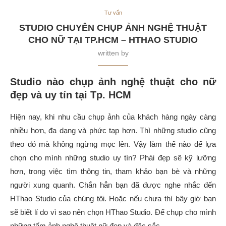
Tư vấn
STUDIO CHUYÊN CHỤP ẢNH NGHỆ THUẬT
CHO NỮ TẠI TP.HCM – HTHAO STUDIO
written by
Studio nào chụp ảnh nghệ thuật cho nữ
đẹp và uy tín tại Tp. HCM
Hiện nay, khi nhu cầu chụp ảnh của khách hàng ngày càng
nhiều hơn, đa dạng và phức tạp hơn. Thì những studio cũng
theo đó mà không ngừng mọc lên. Vậy làm thế nào để lựa
chọn cho mình những studio uy tín? Phái đẹp sẽ kỹ lưỡng
hơn, trong việc tìm thông tin, tham khảo bạn bè và những
người xung quanh. Chắn hẳn bạn đã được nghe nhắc đến
HThao Studio của chúng tôi. Hoặc nếu chưa thì bây giờ bạn
sẽ biết lí do vì sao nên chọn HThao Studio. Để chụp cho mình
những tấm ảnh nghệ thuật nữ đẹp và đặc sắc.