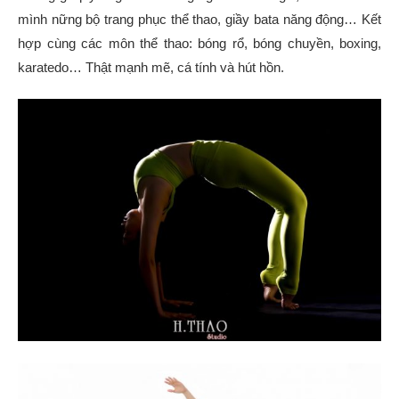
mình nững bộ trang phục thể thao, giầy bata năng động… Kết
hợp cùng các môn thể thao: bóng rổ, bóng chuyền, boxing,
karatedo… Thật mạnh mẽ, cá tính và hút hồn.