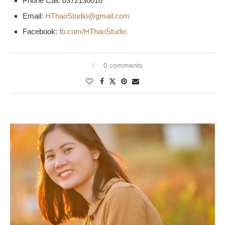
Phone Call: 0372130010
Email:
HThaoStudio@gmail.com
Facebook:
fb.com/HThaoStudio
0 comments