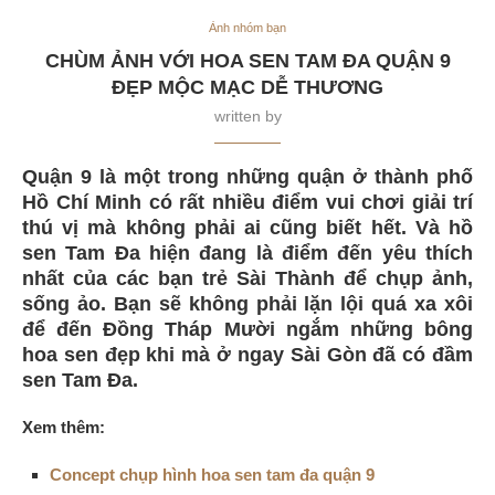
Ảnh nhóm bạn
CHÙM ẢNH VỚI HOA SEN TAM ĐA QUẬN 9
ĐẸP MỘC MẠC DỄ THƯƠNG
written by
Quận 9 là một trong những quận ở thành phố
Hồ Chí Minh có rất nhiều điểm vui chơi giải trí
thú vị mà không phải ai cũng biết hết. Và hồ
sen Tam Đa hiện đang là điểm đến yêu thích
nhất của các bạn trẻ Sài Thành để chụp ảnh,
sống ảo. Bạn sẽ không phải lặn lội quá xa xôi
để đến Đồng Tháp Mười ngắm những bông
hoa sen đẹp khi mà ở ngay Sài Gòn đã có đầm
sen Tam Đa.
Xem thêm:
Concept chụp hình hoa sen tam đa quận 9