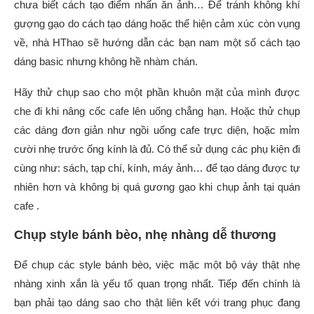
chưa biết cách tạo điểm nhấn ăn ảnh… Để tránh không khí
gượng gạo do cách tạo dáng hoặc thể hiện cảm xúc còn vụng
về, nhà HThao sẽ hướng dẫn các bạn nam một số cách tạo
dáng basic nhưng không hề nhàm chán.
Hãy thử chụp sao cho một phần khuôn mặt của mình được
che đi khi nâng cốc cafe lên uống chẳng hạn. Hoặc thử chụp
các dáng đơn giản như ngồi uống cafe trực diện, hoặc mỉm
cười nhẹ trước ống kính là đủ. Có thể sử dụng các phụ kiện đi
cùng như: sách, tạp chí, kính, máy ảnh… để tạo dáng được tự
nhiên hơn và không bị quá gương gạo khi chụp ảnh tại quán
cafe .
Chụp style bánh bèo, nhẹ nhàng dễ thương
Để chụp các style bánh bèo, việc mặc một bộ váy thật nhẹ
nhàng xinh xắn là yếu tố quan trọng nhất. Tiếp đến chính là
bạn phải tạo dáng sao cho thật liên kết với trang phục đang