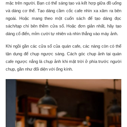
mặc trên người. Bạn có thể sáng tạo và kết hợp giữa đồ uống
và dáng cơ thể. Tạo dáng cầm cốc cafe nhìn xa xăm ra bên
ngoài. Hoặc mang theo một cuốn sách để tạo dáng đọc
sách/tạp chí bên thềm cửa sổ. Hoặc đơn giản nhất, hãy tạo
dáng cổ điển, mỉm cười tự nhiên và nhìn thẳng vào máy ảnh.
Khi ngồi gần các cửa sổ của quán cafe, các nàng còn có thể
tận dụng để chụp ngược sáng. Cách góc chụp ảnh tại quán
cafe ngược nắng là chụp ảnh khi mặt trời ở phía trước người
chụp, gần như đối diện với ống kính.