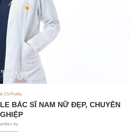
h CV-Profile
LE BÁC SĨ NAM NỮ ĐẸP, CHUYÊN
GHIỆP
written by