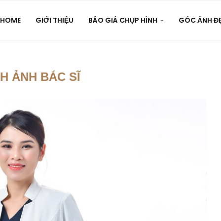
HOME
GIỚI THIỆU
BÁO GIÁ CHỤP HÌNH
GÓC ẢNH Đ
H ẢNH BÁC SĨ