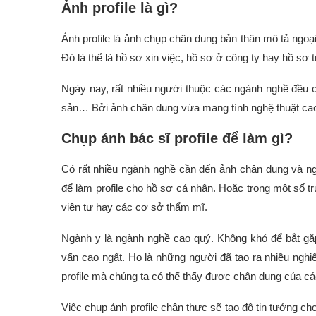
Ảnh profile là gì?
Ảnh profile là ảnh chụp chân dung bản thân mô tả ngo
Đó là thể là hồ sơ xin việc, hồ sơ ở công ty hay hồ sơ 
Ngày nay, rất nhiều người thuộc các ngành nghề đều c
sản… Bởi ảnh chân dung vừa mang tính nghệ thuật cao
Chụp ảnh bác sĩ profile để làm gì?
Có rất nhiều ngành nghề cần đến ảnh chân dung và n
để làm profile cho hồ sơ cá nhân. Hoặc trong một số t
viện tư hay các cơ sở thẩm mĩ.
Ngành y là ngành nghề cao quý. Không khó để bắt gặp 
vấn cao ngất. Họ là những người đã tạo ra nhiều ngh
profile mà chúng ta có thể thấy được chân dung của cá
Việc chụp ảnh profile chân thực sẽ tạo độ tin tưởng 