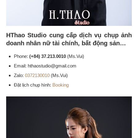
HThao Studio cung cấp dịch vụ chụp ảnh
doanh nhân nữ tài chính, bất động sản…
Phone:
(+84) 37.213.0010
(Ms.Vui)
Email: hthaostudio@gmail.com
Zalo:
0372130010
(Ms.Vui)
Đặt lịch chụp hình:
Booking