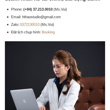
Phone:
(+84) 37.213.0010
(Ms.Vui)
Email: hthaostudio@gmail.com
Zalo:
0372130010
(Ms.Vui)
Đặt lịch chụp hình:
Booking