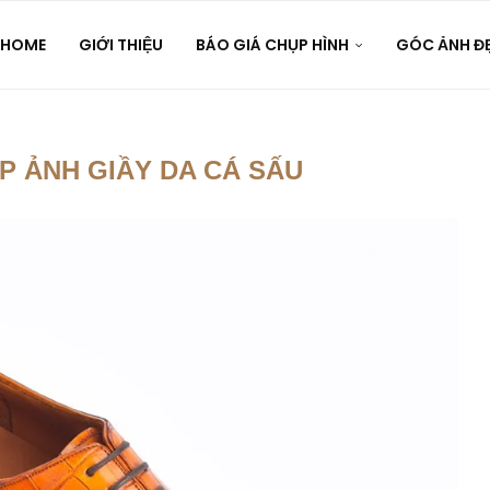
HOME
GIỚI THIỆU
BÁO GIÁ CHỤP HÌNH
GÓC ẢNH Đ
P ẢNH GIẦY DA CÁ SẤU