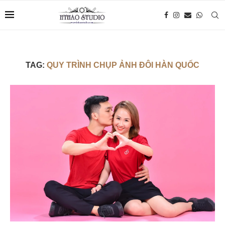
TAG:
QUY TRÌNH CHỤP ẢNH ĐÔI HÀN QUỐC