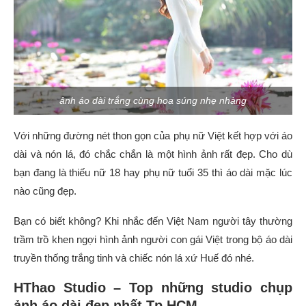
ảnh áo dài trắng cùng hoa súng nhẹ nhàng
Với những đường nét thon gọn của phụ nữ Việt kết hợp với áo
dài và nón lá, đó chắc chắn là một hình ảnh rất đẹp. Cho dù
bạn đang là thiếu nữ 18 hay phụ nữ tuổi 35 thì áo dài mặc lúc
nào cũng đẹp.
Bạn có biết không? Khi nhắc đến Việt Nam người tây thường
trầm trồ khen ngợi hình ảnh người con gái Việt trong bộ áo dài
truyền thống trắng tinh và chiếc nón lá xứ Huế đó nhé.
HThao Studio – Top những studio chụp
ảnh áo dài đẹp nhất Tp.HCM