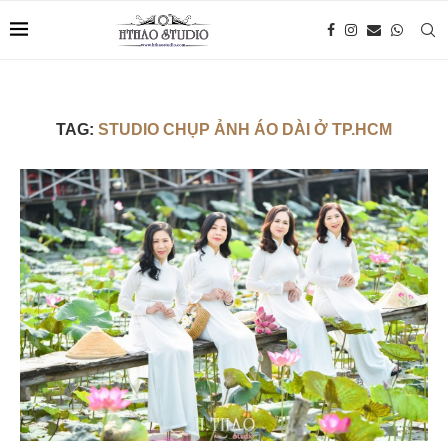
TAG:
STUDIO CHỤP ẢNH ÁO DÀI Ở TP.HCM