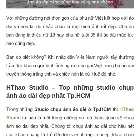
ảnh áo dài trắng cùng hoa súng nhẹ nhàng
Với những đường nét thon gọn của phụ nữ Việt kết hợp với áo
dài và nón lá, đó chắc chắn là một hình ảnh rất đẹp. Cho dù
bạn đang là thiếu nữ 18 hay phụ nữ tuổi 35 thì áo dài mặc lúc
nào cũng đẹp.
Bạn có biết không? Khi nhắc đến Việt Nam người tây thường
trầm trồ khen ngợi hình ảnh người con gái Việt trong bộ áo dài
truyền thống trắng tinh và chiếc nón lá xứ Huế đó nhé.
HThao Studio – Top những studio chụp
ảnh áo dài đẹp nhất Tp.HCM
Trong những
Studio chụp ảnh áo dài ở Tp.HCM
thì
HThao
Studio
tự hào là một trong những nơi có thẩm quan về chụp
ảnh áo dài đẹp nhất. Chúng tôi chụp ảnh áo dài cho hầu hết
các khách hàng từ trẻ đến lớn với những concept khác nhau