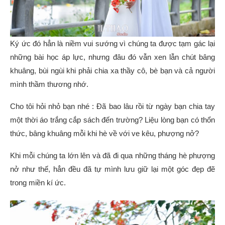
Ký ức đó hẳn là niềm vui sướng vì chúng ta được tạm gác lại
những bài học áp lực, nhưng đâu đó vẫn xen lẫn chút bâng
khuâng, bùi ngùi khi phải chia xa thầy cô, bè bạn và cả người
mình thầm thương nhớ.
Cho tôi hỏi nhỏ bạn nhé : Đã bao lâu rồi từ ngày bạn chia tay
một thời áo trắng cắp sách đến trường? Liệu lòng bạn có thổn
thức, bâng khuâng mỗi khi hè về với ve kêu, phượng nở?
Khi mỗi chúng ta lớn lên và đã đi qua những tháng hè phượng
nở như thế, hẳn đều đã tự mình lưu giữ lại một góc đẹp đẽ
trong miền kí ức.