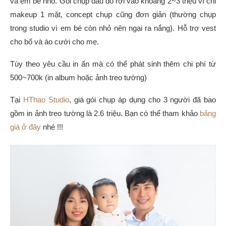
và em bé nhỏ. Gói chụp đâu đó rơi vào khoảng 2~3 triệu vì chỉ
makeup 1 mặt, concept chụp cũng đơn giản (thường chụp
trong studio vì em bé còn nhỏ nên ngại ra nắng). Hỗ trợ vest
cho bố và áo cưới cho mẹ.
Tùy theo yêu cầu in ấn mà có thể phát sinh thêm chi phí từ
500~700k (in album hoặc ảnh treo tường)
Tại
HThao Studio
, giá gói chụp áp dụng cho 3 người đã bao
gồm in ảnh treo tường là 2.6 triệu. Bạn có thể tham khảo
bảng
giá ở đây
nhé !!!