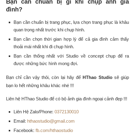
Bạn cần chuẩn bị gì khi chụp ảnh gia
đình?
Bạn cần chuẩn bị trang phục, lựa chọn trang phục là khâu
quan trọng nhất trước khi chụp hình.
Bạn cần chọn thời gian hợp lý để cả gia đình cảm thấy
thoải mái nhất khi đi chụp hình.
Bạn cần thống nhất với Studio về concept chụp để ra
được những bức hình mong đợi.
Bạn chỉ cần vậy thôi, còn lại hãy để
HThao Studio
sẽ giúp
bạn lo hết những khâu khác nhé !!!
Liên hệ HThao Studio để có bộ ảnh gia đình ngoại cảnh đẹp !!!
Liên Hệ Zalo/Phone:
0372130010
Email:
hthaostudio@gmail.com
Facebook:
fb.com/hthaostudio