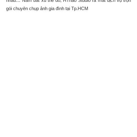
nhau… Nắm bắt xu thế đó, HThao Studio ra mắt dịch vụ trọn
gói chuyên chụp ảnh gia đình tại Tp.HCM