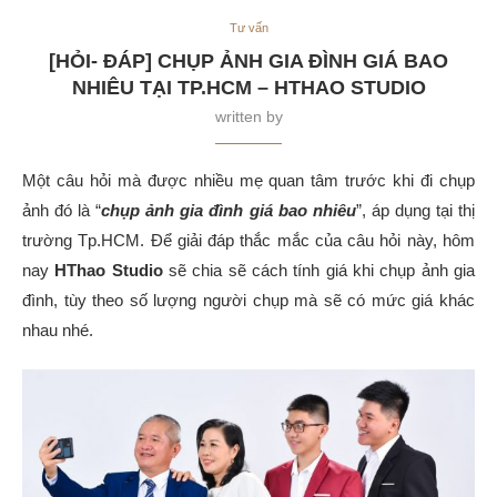
Tư vấn
[HỎI- ĐÁP] CHỤP ẢNH GIA ĐÌNH GIÁ BAO
NHIÊU TẠI TP.HCM – HTHAO STUDIO
written by
Một câu hỏi mà được nhiều mẹ quan tâm trước khi đi chụp
ảnh đó là “
chụp ảnh gia đình giá bao nhiêu
”, áp dụng tại thị
trường Tp.HCM. Để giải đáp thắc mắc của câu hỏi này, hôm
nay
HThao Studio
sẽ chia sẽ cách tính giá khi chụp ảnh gia
đình, tùy theo số lượng người chụp mà sẽ có mức giá khác
nhau nhé.