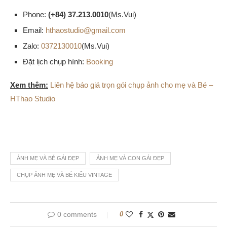
Phone:
(+84) 37.213.0010
(Ms.Vui)
Email:
hthaostudio@gmail.com
Zalo:
0372130010
(Ms.Vui)
Đặt lịch chụp hình:
Booking
Xem thêm:
Liên hệ báo giá trọn gói chụp ảnh cho mẹ và Bé –
HThao Studio
ẢNH MẸ VÀ BÉ GÁI ĐẸP
ẢNH MẸ VÀ CON GÁI ĐẸP
CHỤP ẢNH MẸ VÀ BÉ KIỂU VINTAGE
0 comments
0