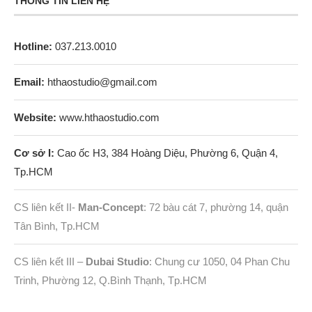
THÔNG TIN LIÊN HỆ
Hotline:
037.213.0010
Email:
hthaostudio@gmail.com
Website:
www.hthaostudio.com
Cơ sở I:
Cao ốc H3, 384 Hoàng Diệu, Phường 6, Quận 4,
Tp.HCM
CS liên kết II-
Man-Concept
: 72 bàu cát 7, phường 14, quận
Tân Bình, Tp.HCM
CS liên kết III –
Dubai Studio
: Chung cư 1050, 04 Phan Chu
Trinh, Phường 12, Q.Bình Thạnh, Tp.HCM