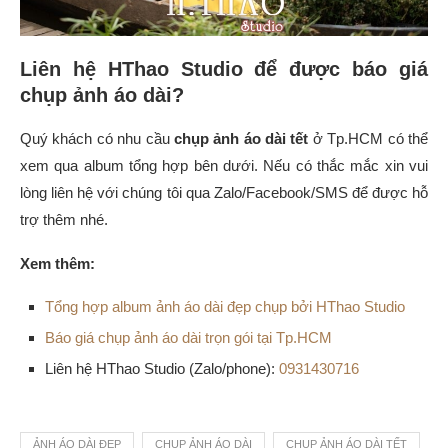
Liên hệ HThao Studio để được báo giá
chụp ảnh áo dài?
Quý khách có nhu cầu
chụp ảnh áo dài tết
ở Tp.HCM có thể
xem qua album tổng hợp bên dưới. Nếu có thắc mắc xin vui
lòng liên hệ với chúng tôi qua Zalo/Facebook/SMS để được hỗ
trợ thêm nhé.
Xem thêm:
Tổng hợp album ảnh áo dài đẹp chụp bởi HThao Studio
Báo giá chụp ảnh áo dài trọn gói tại Tp.HCM
Liên hệ HThao Studio (Zalo/phone):
0931430716
ẢNH ÁO DÀI ĐẸP
CHỤP ẢNH ÁO DÀI
CHỤP ẢNH ÁO DÀI TẾT