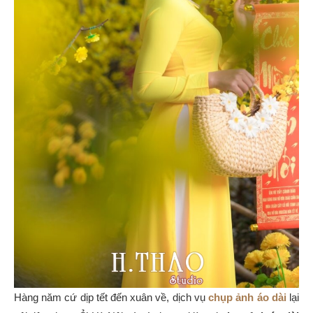
Hàng năm cứ dịp tết đến xuân về, dịch vụ
chụp ảnh áo dài
lại