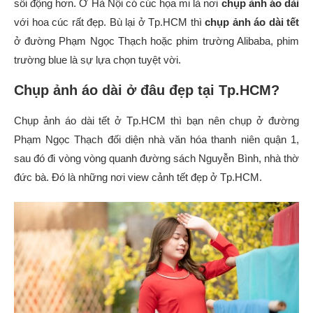
sôi động hơn. Ở Hà Nội có cúc họa mi là nơi
chụp ảnh áo dài
với hoa cúc rất đẹp. Bù lại ở Tp.HCM thì
chụp ảnh áo dài tết
ở đường Phạm Ngọc Thạch hoặc phim trường Alibaba, phim
trường blue là sự lựa chọn tuyệt vời.
Chụp ảnh áo dài
ở đâu đẹp tại Tp.HCM?
Chụp ảnh áo dài tết ở Tp.HCM thì bạn nên chụp ở đường
Phạm Ngọc Thạch đối diện nhà văn hóa thanh niên quận 1,
sau đó đi vòng vòng quanh đường sách Nguyễn Bình, nhà thờ
đức bà. Đó là những nơi view cảnh tết đẹp ở Tp.HCM.