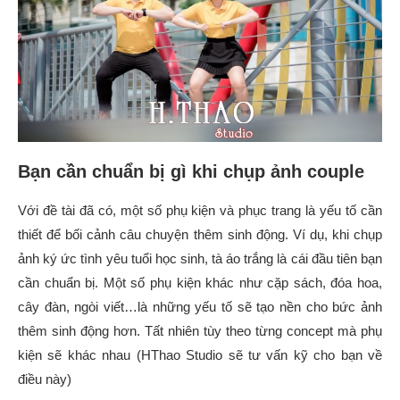
Bạn cần chuẩn bị gì khi chụp ảnh couple
Với đề tài đã có, một số phụ kiện và phục trang là yếu tố cần
thiết để bối cảnh câu chuyện thêm sinh động. Ví dụ, khi chụp
ảnh ký ức tình yêu tuổi học sinh, tà áo trắng là cái đầu tiên bạn
cần chuẩn bị. Một số phụ kiện khác như cặp sách, đóa hoa,
cây đàn, ngòi viết…là những yếu tố sẽ tạo nền cho bức ảnh
thêm sinh động hơn. Tất nhiên tùy theo từng concept mà phụ
kiện sẽ khác nhau (HThao Studio sẽ tư vấn kỹ cho bạn về
điều này)