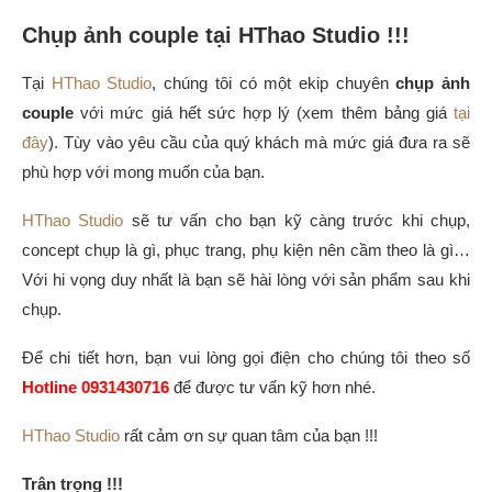
Chụp ảnh couple tại HThao Studio !!!
Tại
HThao Studio
, chúng tôi có một ekip chuyên
chụp ảnh
couple
với mức giá hết sức hợp lý (xem thêm bảng giá
tại
đây
). Tùy vào yêu cầu của quý khách mà mức giá đưa ra sẽ
phù hợp với mong muốn của bạn.
HThao Studio
sẽ tư vấn cho bạn kỹ càng trước khi chụp,
concept chụp là gì, phục trang, phụ kiện nên cầm theo là gì…
Với hi vọng duy nhất là bạn sẽ hài lòng với sản phẩm sau khi
chụp.
Để chi tiết hơn, bạn vui lòng gọi điện cho chúng tôi theo số
Hotline 0931430716
để được tư vấn kỹ hơn nhé.
HThao Studio
rất cảm ơn sự quan tâm của bạn !!!
Trân trọng !!!