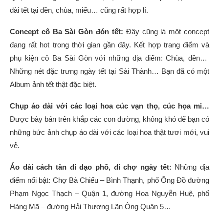
dài tết tại đền, chùa, miếu… cũng rất hợp lí.
Concept cô Ba Sài Gòn đón tết:
Đây cũng là một concept
đang rất hot trong thời gian gần đây. Kết hợp trang điểm và
phụ kiện cô Ba Sài Gòn với những địa điểm: Chùa, đền…
Những nét đặc trưng ngày tết tại Sài Thành… Bạn đã có một
Album ảnh tết thật đặc biệt.
Chụp áo dài với các loại hoa cúc vạn thọ, cúc họa mi…
Được bày bán trên khắp các con đường, không khó để bạn có
những bức ảnh chụp áo dài với các loại hoa thật tươi mới, vui
vẻ.
Áo dài cách tân đi dạo phố, đi chợ ngày tết:
Những địa
điểm nổi bật: Chợ Bà Chiểu – Bình Thạnh, phố Ông Đồ đường
Phạm Ngọc Thạch – Quận 1, đường Hoa Nguyễn Huệ, phố
Hàng Mã – đường Hải Thượng Lãn Ông Quận 5…