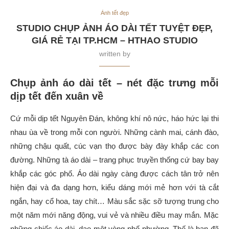
Ảnh tết đẹp
STUDIO CHỤP ẢNH ÁO DÀI TẾT TUYỆT ĐẸP,
GIÁ RẺ TẠI TP.HCM – HTHAO STUDIO
written by
Chụp ảnh áo dài tết – nét đặc trưng mỗi
dịp tết đến xuân về
Cứ mỗi dịp tết Nguyên Đán, không khí nô nức, háo hức lại thi
nhau ùa về trong mỗi con người. Những cành mai, cánh đào,
những chậu quất, cúc vạn thọ được bày đày khắp các con
đường. Những tà áo dài – trang phục truyền thống cứ bay bay
khắp các góc phố. Áo dài ngày càng được cách tân trở nên
hiện đại và đa dạng hơn, kiểu dáng mới mẻ hơn với tà cắt
ngắn, hay cổ hoa, tay chít… Màu sắc sặc sỡ tượng trung cho
một năm mới năng động, vui vẻ và nhiều điều may mắn. Mặc
những chiếc áo dài, dạo một vòng phố phường. Thế là bạn đã