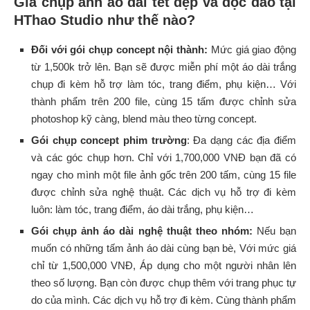
Giá chụp ảnh áo dài tết đẹp và độc đáo tại
HThao Studio như thế nào?
Đối với gói chụp concept nội thành:
Mức giá giao động
từ 1,500k trở lên. Bạn sẽ được miễn phí một áo dài trắng
chụp đi kèm hỗ trợ làm tóc, trang điểm, phụ kiện… Với
thành phẩm trên 200 file, cùng 15 tấm được chỉnh sửa
photoshop kỹ càng, blend màu theo từng concept.
Gói chụp concept phim trường
: Đa dạng các địa điểm
và các góc chụp hơn. Chỉ với 1,700,000 VNĐ bạn đã có
ngay cho mình một file ảnh gốc trên 200 tấm, cùng 15 file
được chỉnh sửa nghệ thuật. Các dịch vụ hỗ trợ đi kèm
luôn: làm tóc, trang điểm, áo dài trắng, phụ kiện…
Gói chụp ảnh áo dài nghệ thuật theo nhóm:
Nếu bạn
muốn có những tấm ảnh áo dài cùng bạn bè, Với mức giá
chỉ từ 1,500,000 VNĐ, Áp dụng cho một người nhân lên
theo số lượng. Bạn còn được chụp thêm với trang phục tự
do của mình. Các dịch vụ hỗ trợ đi kèm. Cùng thành phẩm