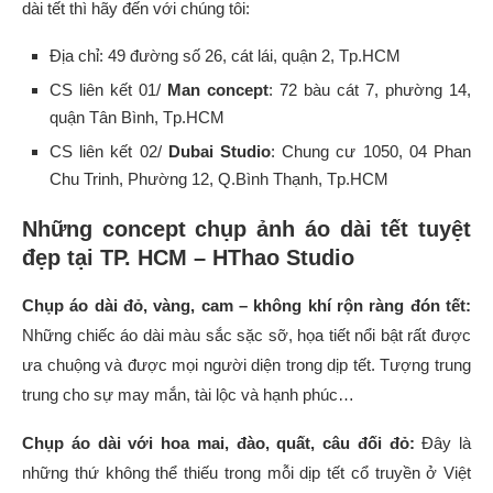
dài tết thì hãy đến với chúng tôi:
Địa chỉ: 49 đường số 26, cát lái, quận 2, Tp.HCM
CS liên kết 01/
Man concept
: 72 bàu cát 7, phường 14,
quận Tân Bình, Tp.HCM
CS liên kết 02/
Dubai Studio
: Chung cư 1050, 04 Phan
Chu Trinh, Phường 12, Q.Bình Thạnh, Tp.HCM
Những concept chụp ảnh áo dài tết tuyệt
đẹp tại TP. HCM – HThao Studio
Chụp áo dài đỏ, vàng, cam – không khí rộn ràng đón tết:
Những chiếc áo dài màu sắc sặc sỡ, họa tiết nổi bật rất được
ưa chuộng và được mọi người diện trong dịp tết. Tượng trung
trung cho sự may mắn, tài lộc và hạnh phúc…
Chụp áo dài với hoa mai, đào, quất, câu đối đỏ:
Đây là
những thứ không thể thiếu trong mỗi dịp tết cổ truyền ở Việt