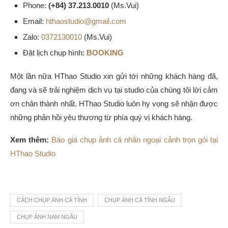
Phone:
(+84) 37.213.0010
(Ms.Vui)
Email:
hthaostudio@gmail.com
Zalo:
0372130010
(Ms.Vui)
Đặt lịch chụp hình:
BOOKING
Một lần nữa HThao Studio xin gửi tới những khách hàng đã,
đang và sẽ trải nghiệm dịch vụ tại studio của chúng tôi lời cảm
ơn chân thành nhất. HThao Studio luôn hy vọng sẽ nhận được
những phản hồi yêu thương từ phía quý vị khách hàng.
Xem thêm:
Báo giá chụp ảnh cá nhân ngoại cảnh trọn gói tại
HThao Studio
CÁCH CHỤP ẢNH CÁ TÍNH
CHỤP ẢNH CÁ TÍNH NGẦU
CHỤP ẢNH NAM NGẦU