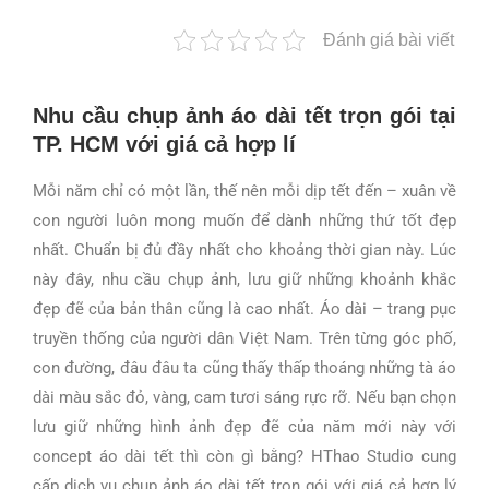
Đánh giá bài viết
Nhu cầu chụp ảnh áo dài tết trọn gói tại
TP. HCM với giá cả hợp lí
Mỗi năm chỉ có một lần, thế nên mỗi dịp tết đến – xuân về
con người luôn mong muốn để dành những thứ tốt đẹp
nhất. Chuẩn bị đủ đầy nhất cho khoảng thời gian này. Lúc
này đây, nhu cầu chụp ảnh, lưu giữ những khoảnh khắc
đẹp đẽ của bản thân cũng là cao nhất. Áo dài – trang pục
truyền thống của người dân Việt Nam. Trên từng góc phố,
con đường, đâu đâu ta cũng thấy thấp thoáng những tà áo
dài màu sắc đỏ, vàng, cam tươi sáng rực rỡ. Nếu bạn chọn
lưu giữ những hình ảnh đẹp đẽ của năm mới này với
concept áo dài tết thì còn gì bằng? HThao Studio cung
cấp dịch vụ chụp ảnh áo dài tết trọn gói với giá cả hợp lý