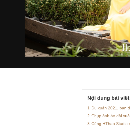
Nội dung bài viết
1
Du xuân 2021, bạn đ
2
Chụp ảnh áo dài xuân
3
Cùng HThao Studio c