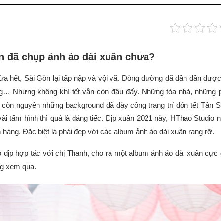
n đã chụp ảnh áo dài xuân chưa?
ừa hết, Sài Gòn lại tấp nập và vội vã. Dòng đường đã dần dần được
g… Nhưng không khí tết vẫn còn đâu đấy. Những tòa nhà, những p
òn nguyên những background đã dày công trang trí đón tết Tân 
ài tấm hình thì quả là đáng tiếc. Dịp xuân 2021 này, HThao Studio n
hàng. Đặc biệt là phái đẹp với các album ảnh áo dài xuân rạng rỡ.
 dịp hợp tác với chị Thanh, cho ra một album ảnh áo dài xuân cực 
ng xem qua.