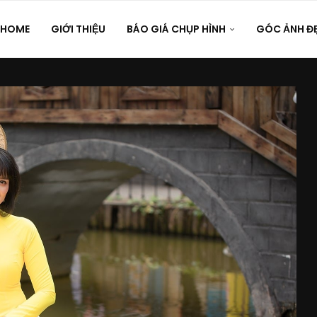
HOME
GIỚI THIỆU
BÁO GIÁ CHỤP HÌNH
GÓC ẢNH Đ