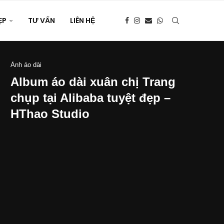
ẸP
TƯ VẤN
LIÊN HỆ
Ảnh áo dài
Album áo dài xuân chị Trang
chụp tại Alibaba tuyệt đẹp –
HThao Studio