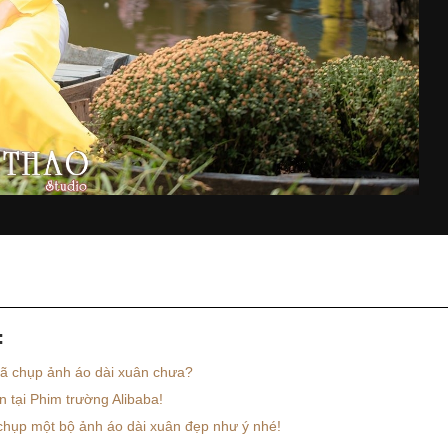
:
ã chụp ảnh áo dài xuân chưa?
 tại Phim trường Alibaba!
hụp một bộ ảnh áo dài xuân đẹp như ý nhé!