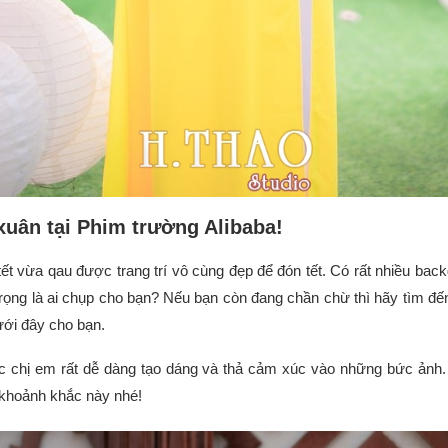
xuân tại Phim trường Alibaba!
tết vừa qau được trang trí vô cùng đẹp để đón tết. Có rất nhiều bac
rọng là ai chụp cho bạn? Nếu bạn còn đang chần chừ thì hãy tìm đế
ưới đây cho bạn.
ác chị em rất dễ dàng tạo dáng và thả cảm xúc vào những bức ảnh
i khoảnh khắc này nhé!