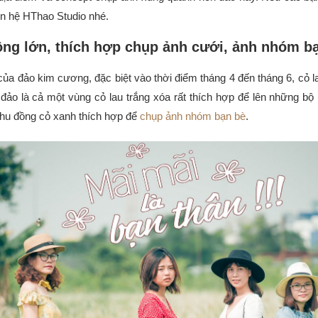
ên hệ HThao Studio nhé.
ộng lớn, thích hợp chụp ảnh cưới, ảnh nhóm b
của đảo kim cương, đặc biệt vào thời điểm tháng 4 đến tháng 6, cỏ 
đảo là cả một vùng cỏ lau trắng xóa rất thích hợp để lên những b
 khu đồng cỏ xanh thích hợp để
chụp ảnh nhóm bạn bè
.