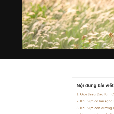
Nội dung bài viết
1
Giới thiệu Đảo Kim 
2
Khu vực cỏ lau rộng
3
Khu vực con đường n