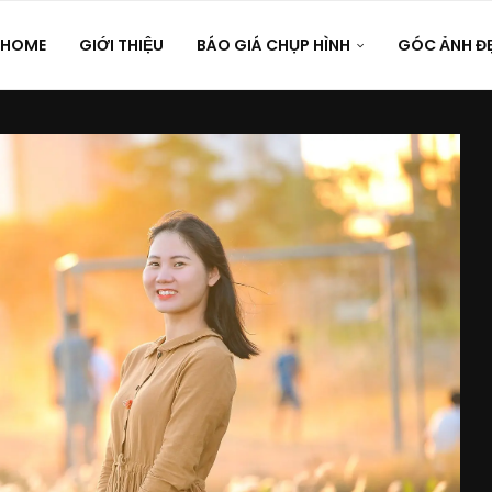
HOME
GIỚI THIỆU
BÁO GIÁ CHỤP HÌNH
GÓC ẢNH Đ