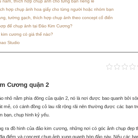
u năm, thích hợp chụp ảnh cho từng bạn riêng lẽ
hích hợp chụp ảnh hoa giấy cho từng người hoặc nhóm bạn
ng, tường gạch, thích hợp chụp ảnh theo concept cổ điển
 hợp để chụp ảnh tại Đảo Kim Cương?
 kim cương có giá thế nào?
hao Studio
Kim Cương quận 2
o nhỏ nằm phía đông của quận 2, nó là nơi được bao quanh bởi s
 mẻ, có cánh đồng cỏ lau rất rộng rãi nên thường được các bạn tr
óm bạn, chụp hình kỷ yếu.
ng ra đồ hình của đảo kim cương, những nơi có góc ảnh chụp đẹp 
 địa điểm và concept chụp ảnh xung quanh hòn đảo này. Nếu các bạn