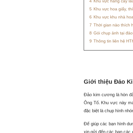
4
Khu vực hàng cây lâ
5
Khu vực hoa giấy, t
6
Khu vực khu nhà hoa
7
Thời gian nào thích
8
Gói chụp ảnh tại đảo
9
Thông tin liên hệ HT
Giới thiệu Đảo 
Đảo kim cương là hòn đả
Ông Tố. Khu vực này mát
đặc biệt là chụp hình nh
Để giúp các bạn hình du
xin gửi đến các bạn các