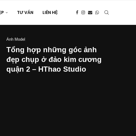
ẸP
TƯ VẤN
LIÊN HỆ
Ảnh Model
Tổng hợp những góc ảnh
đẹp chụp ở đảo kim cương
quận 2 – HThao Studio