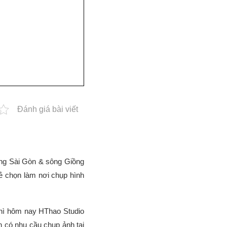
Đánh giá bài viết
ông Sài Gòn & sông Giồng
ẻ chọn làm nơi chụp hình
thì hôm nay HThao Studio
 có nhu cầu chụp ảnh tại