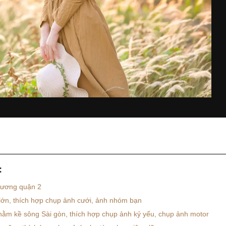
:
Cương quận 2
 lớn, thích hợp chụp ảnh cưới, ảnh nhóm bạn
ằm kề sông Sài gòn, thích hợp chụp ảnh kỷ yếu, chụp ảnh motor