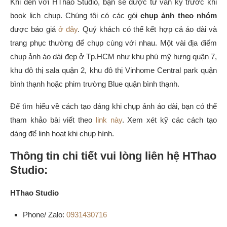
Khi đến với HThao Studio, bạn sẽ được tư vấn kỹ trước khi
book lịch chụp. Chúng tôi có các gói
chụp ảnh theo nhóm
được báo giá
ở đây
. Quý khách có thể kết hợp cả áo dài và
trang phục thường để chụp cùng với nhau. Một vài địa điểm
chụp ảnh áo dài đẹp ở Tp.HCM như khu phú mỹ hưng quận 7,
khu đô thị sala quận 2, khu đô thị Vinhome Central park quận
bình thạnh hoặc phim trường Blue quận bình thạnh.
Để tìm hiểu về cách tạo dáng khi chụp ảnh áo dài, bạn có thể
tham khảo bài viết theo
link này
. Xem xét kỹ các cách tạo
dáng để linh hoạt khi chụp hình.
Thông tin chi tiết vui lòng liên hệ HThao
Studio:
HThao Studio
Phone/ Zalo:
0931430716