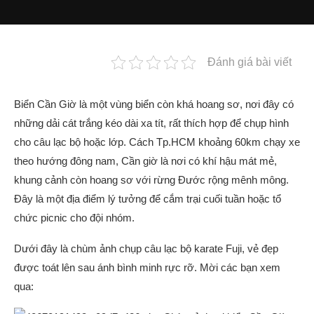
Đánh giá bài viết
Biển Cần Giờ là một vùng biển còn khá hoang sơ, nơi đây có
những dải cát trắng kéo dài xa tít, rất thích hợp để chụp hình
cho câu lạc bộ hoặc lớp. Cách Tp.HCM khoảng 60km chạy xe
theo hướng đông nam, Cần giờ là nơi có khí hậu mát mẻ,
khung cảnh còn hoang sơ với rừng Đước rộng mênh mông.
Đây là một địa điểm lý tưởng để cắm trại cuối tuần hoặc tổ
chức picnic cho đội nhóm.
Dưới đây là chùm ảnh chụp câu lạc bộ karate Fuji, vẻ đẹp
được toát lên sau ánh bình minh rực rỡ. Mời các bạn xem
qua: