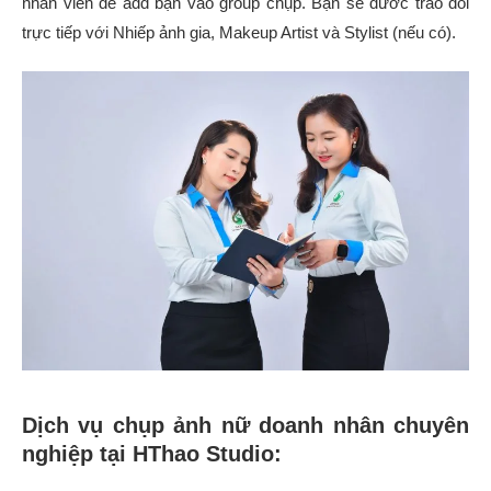
nhân viên để add bạn vào group chụp. Bạn sẽ đươc trao đổi
trực tiếp với Nhiếp ảnh gia, Makeup Artist và Stylist (nếu có).
Dịch vụ chụp ảnh nữ doanh nhân chuyên
nghiệp tại HThao Studio: