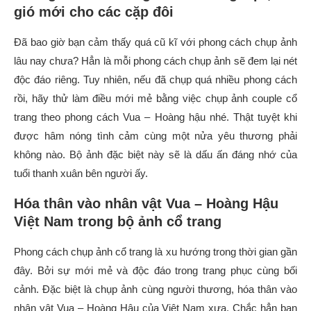
gió mới cho các cặp đôi
Đã bao giờ bạn cảm thấy quá cũ kĩ với phong cách chụp ảnh
lâu nay chưa? Hẳn là mỗi phong cách chụp ảnh sẽ đem lại nét
độc đáo riêng. Tuy nhiên, nếu đã chụp quá nhiều phong cách
rồi, hãy thử làm điều mới mẻ bằng việc chụp ảnh couple cổ
trang theo phong cách Vua – Hoàng hậu nhé. Thật tuyệt khi
được hâm nóng tình cảm cùng một nửa yêu thương phải
không nào. Bộ ảnh đặc biệt này sẽ là dấu ấn đáng nhớ của
tuổi thanh xuân bên người ấy.
Hóa thân vào nhân vật Vua – Hoàng Hậu
Việt Nam trong bộ ảnh cổ trang
Phong cách chụp ảnh cổ trang là xu hướng trong thời gian gần
đây. Bởi sự mới mẻ và độc đáo trong trang phục cùng bối
cảnh. Đặc biệt là chụp ảnh cùng người thương, hóa thân vào
nhân vật Vua – Hoàng Hậu của Việt Nam xưa. Chắc hẳn bạn