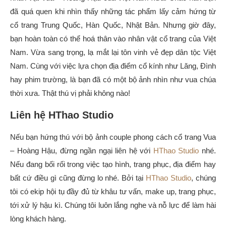
đã quá quen khi nhìn thấy những tác phẩm lấy cảm hứng từ
cổ trang Trung Quốc, Hàn Quốc, Nhật Bản. Nhưng giờ đây,
bạn hoàn toàn có thể hoá thân vào nhân vật cổ trang của Việt
Nam. Vừa sang trọng, lạ mắt lại tôn vinh vẻ đẹp dân tộc Việt
Nam. Cùng với việc lựa chọn địa điểm cổ kính như Lăng, Đình
hay phim trường, là bạn đã có một bộ ảnh nhìn như vua chúa
thời xưa. Thật thú vị phải không nào!
Liên hệ HThao Studio
Nếu bạn hứng thú với bộ ảnh couple phong cách cổ trang Vua
– Hoàng Hậu, đừng ngần ngại liên hệ với
HThao Studio
nhé.
Nếu đang bối rối trong việc tạo hình, trang phục, địa điểm hay
bất cứ điều gì cũng đừng lo nhé. Bởi tại
HThao Studio
, chúng
tôi có ekip hội tụ đầy đủ từ khâu tư vấn, make up, trang phục,
tới xử lý hậu kì. Chúng tôi luôn lắng nghe và nỗ lực để làm hài
lòng khách hàng.