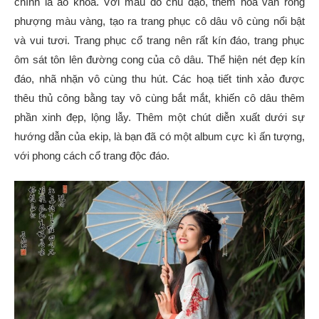
chính là áo khỏa. Với màu đỏ chủ đạo, thêm hoa văn rồng
phượng màu vàng, tạo ra trang phục cô dâu vô cùng nổi bật
và vui tươi. Trang phục cổ trang nên rất kín đáo, trang phục
ôm sát tôn lên đường cong của cô dâu. Thể hiện nét đẹp kín
đáo, nhã nhặn vô cùng thu hút. Các hoạ tiết tinh xảo được
thêu thủ công bằng tay vô cùng bắt mắt, khiến cô dâu thêm
phần xinh đẹp, lộng lẫy. Thêm một chút diễn xuất dưới sự
hướng dẫn của ekip, là bạn đã có một album cực kì ấn tượng,
với phong cách cổ trang độc đáo.