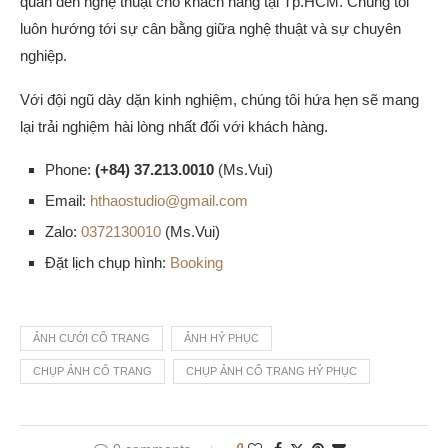
quan đến nghệ thuật cho khách hàng tại Tp.HCM. Chúng tôi
luôn hướng tới sự cân bằng giữa nghệ thuật và sự chuyên
nghiệp.
Với đội ngũ dày dặn kinh nghiệm, chúng tôi hứa hẹn sẽ mang
lại trải nghiệm hài lòng nhất đối với khách hàng.
Phone:
(+84) 37.213.0010
(Ms.Vui)
Email:
hthaostudio@gmail.com
Zalo:
0372130010
(Ms.Vui)
Đặt lịch chụp hình:
Booking
ẢNH CƯỚI CỔ TRANG
ẢNH HỶ PHỤC
CHỤP ẢNH CỔ TRANG
CHỤP ẢNH CỔ TRANG HỶ PHỤC