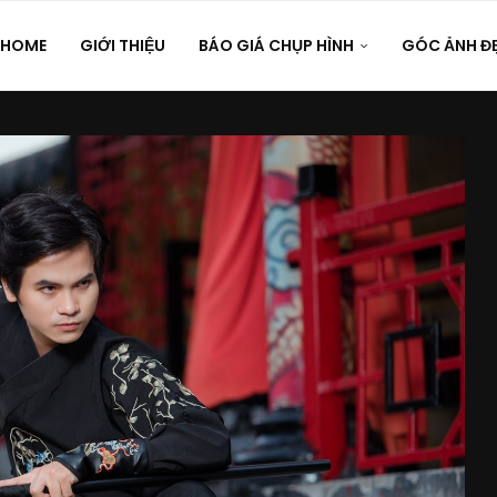
HOME
GIỚI THIỆU
BÁO GIÁ CHỤP HÌNH
GÓC ẢNH Đ