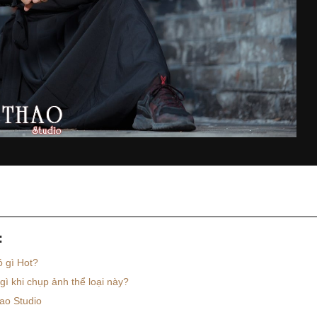
:
ó gì Hot?
ì khi chụp ảnh thể loại này?
ao Studio