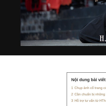
Nội dung bài viết
1
Chụp ảnh cổ trang c
2
Cần chuẩn bị những g
3
Hỗ trợ tư vấn từ HTh