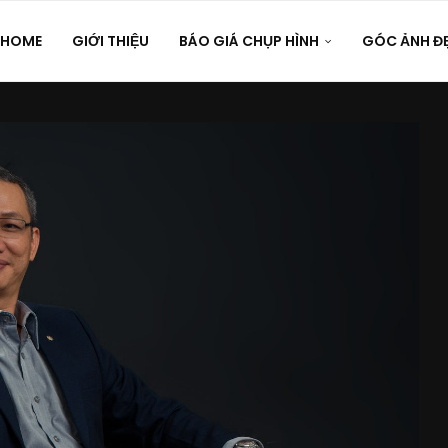
HOME
GIỚI THIỆU
BÁO GIÁ CHỤP HÌNH
GÓC ẢNH Đ