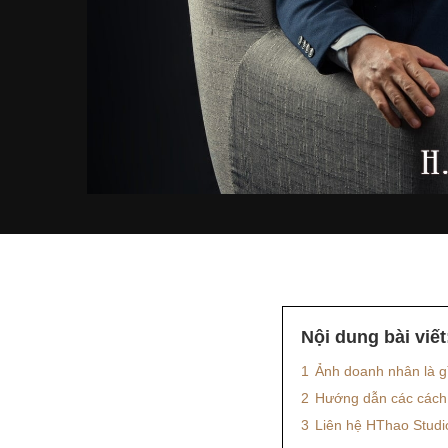
Nội dung bài viết
1
Ảnh doanh nhân là g
2
Hướng dẫn các cách
3
Liên hệ HThao Studi