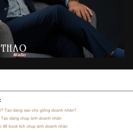
:
ì? Tạo dáng sao cho giống doanh nhân?
 Tạo dáng chụp ảnh doanh nhân
o để book lịch chụp ảnh doanh nhân